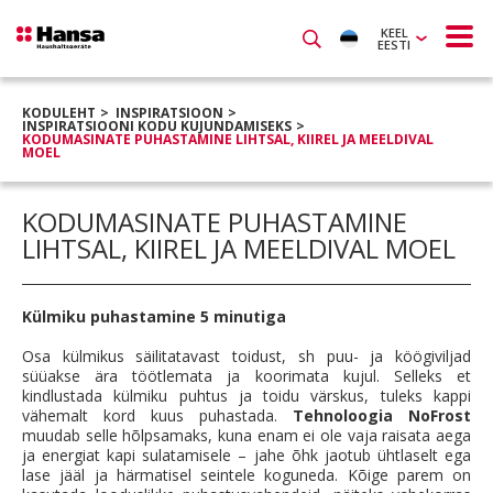
KEEL
EESTI
KODULEHT
INSPIRATSIOON
INSPIRATSIOONI KODU KUJUNDAMISEKS
KODUMASINATE PUHASTAMINE LIHTSAL, KIIREL JA MEELDIVAL
MOEL
KODUMASINATE PUHASTAMINE
LIHTSAL, KIIREL JA MEELDIVAL MOEL
Külmiku puhastamine 5 minutiga
Osa külmikus säilitatavast toidust, sh puu- ja köögiviljad
süüakse ära töötlemata ja koorimata kujul. Selleks et
kindlustada külmiku puhtus ja toidu värskus, tuleks kappi
vähemalt kord kuus puhastada.
Tehnoloogia NoFrost
muudab selle hõlpsamaks, kuna enam ei ole vaja raisata aega
ja energiat kapi sulatamisele – jahe õhk jaotub ühtlaselt ega
lase jääl ja härmatisel seintele koguneda. Kõige parem on