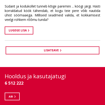
Südant ja kodukollet tunneb kõige paremini ... köögi järgi. Hästi
korraldatud köök tähendab, et kogu teie pere võib nautida
ühist söömaaega. Milliseid seadmeid valida, et kokkamisest
veelgi rohkem rõõmu tunda?
LUGEGE LISA
LISATEAVE
Hooldus ja kasutajatugi
6 512 222
ABI