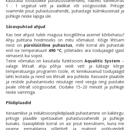
kasutada looduslikke puhastusvahendeid, näiteks vahekorras
1 : 1 segatud vett ja äädikat või söögisoodat. Pritsige
svammile pisut puhastusvahendit, puhastage külmikuseinad ja
pühkige niiske lapiga üle.
Säravpuhtad ahjud
Kas teie ahjust tuleb magusa koogilõhna asemel kõrbehaisu?
Ahju puhtana hoidmiseks on mitu võimalust. Kõige lihtsam
neist on
pürolüütiline puhastus
, mille korral ahi puhastab
end ise temperatuuril
490 ºC
, põletades ära toidujäägid igast
viimasest kui sopist.
Teine võimalus on kasutada funktsiooni
Aqualitic System
–
valage lihtsalt ahju põhja veidi vett ja lülitage kõrge
temperatuuriga programm tööle, et kinnikuivanud toidujäägid
lahti leotada ja need siis lihtsalt ära pühkida. Rasvaste plaatide
ja restide puhastamiseks niisutage neid veega ning puistake
peale ohtralt söögisoodat. Oodake 15–20 minutit ja pühkige
niiske vammiga.
Pliidiplaadid
Keraamilise ja induktsioonpliidiplaadi puhastamine on käkitegu:
pritsige plaadile spetsiaalset puhastusvahendit ja pühkige
kuivaks. Gaasipliitide korral on asi pisut keerulisem, kuna me
peame eemaldama põletitelt ja malmist potitugedelt