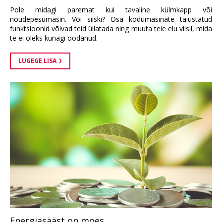
Pole midagi paremat kui tavaline külmkapp või
nõudepesumasin. Või siiski? Osa kodumasinate täiustatud
funktsioonid võivad teid üllatada ning muuta teie elu viisil, mida
te ei oleks kunagi oodanud.
LUGEGE LISA
Energiasääst on moes