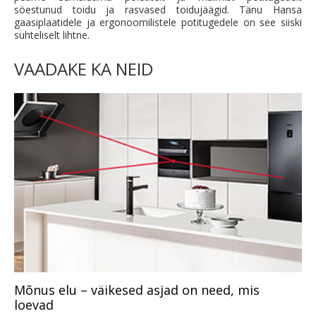
söestunud toidu ja rasvased toidujäägid. Tänu Hansa
gaasiplaatidele ja ergonoomilistele potitugedele on see siiski
suhteliselt lihtne.
VAADAKE KA NEID
Mõnus elu – väikesed asjad on need, mis
loevad