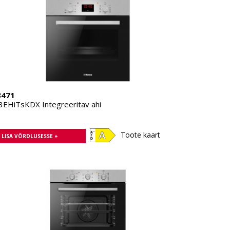
8471
3EHiTsKDX Integreeritav ahi
Toote kaart
LISA VÕRDLUSESSE +