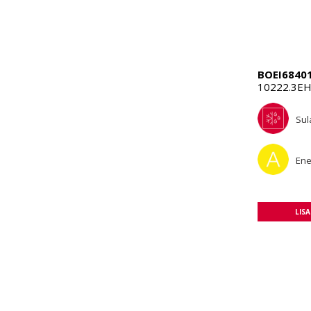
BOEI6840
10222.3EH
Sul
Ene
LIS