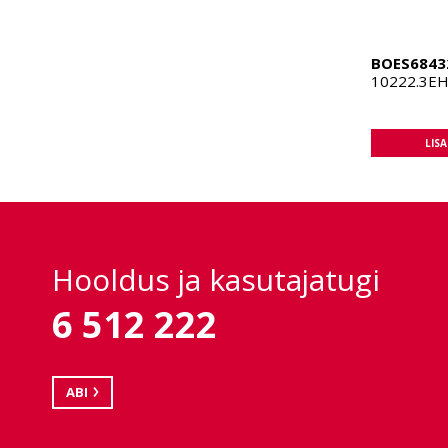
BOES6843
10222.3EHi
LIS
Hooldus ja kasutajatugi
6 512 222
ABI