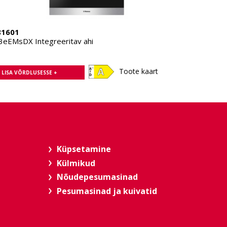
81601
3eEMsDX Integreeritav ahi
Toote kaart
LISA VÕRDLUSESSE +
Küpsetamine
Külmikud
Nõudepesumasinad
Pesumasinad ja kuivatid