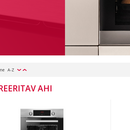
ine
A-Z
REERITAV AHI