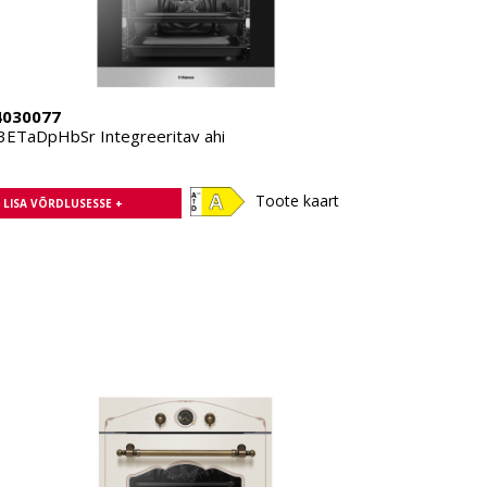
4030077
3ETaDpHbSr Integreeritav ahi
Toote kaart
LISA VÕRDLUSESSE +