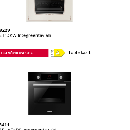
8229
ETrDKW Integreeritav ahi
Toote kaart
LISA VÕRDLUSESSE +
8411
3EHpTsDS Integreeritav ahi