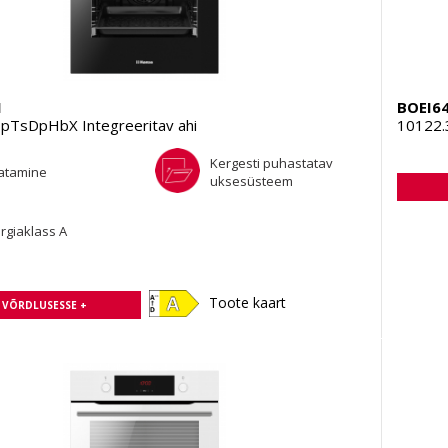
1
BOEI6
pTsDpHbX Integreeritav ahi
10122.
Kergesti puhastatav
atamine
uksesüsteem
rgiaklass A
Toote kaart
A VÕRDLUSESSE +