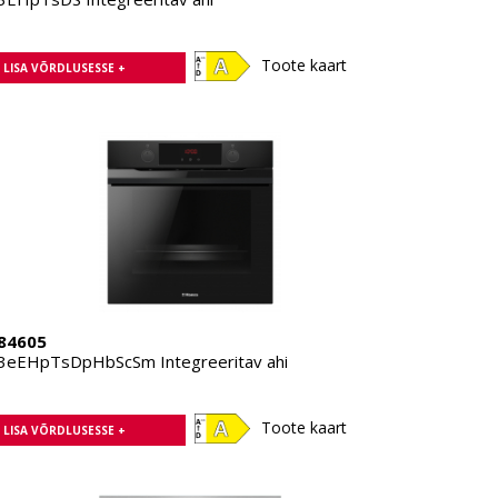
Toote kaart
LISA VÕRDLUSESSE +
84605
3eEHpTsDpHbScSm Integreeritav ahi
Toote kaart
LISA VÕRDLUSESSE +