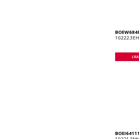
BOEW684
10222.3EH
LIS
BOEI6411
10221.3MsX