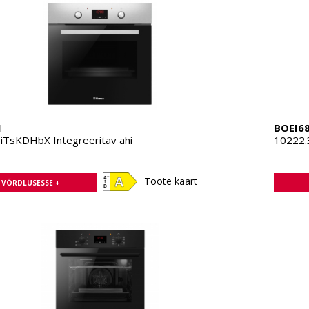
1
BOEI6
TsKDHbX Integreeritav ahi
10222.
Toote kaart
A VÕRDLUSESSE +