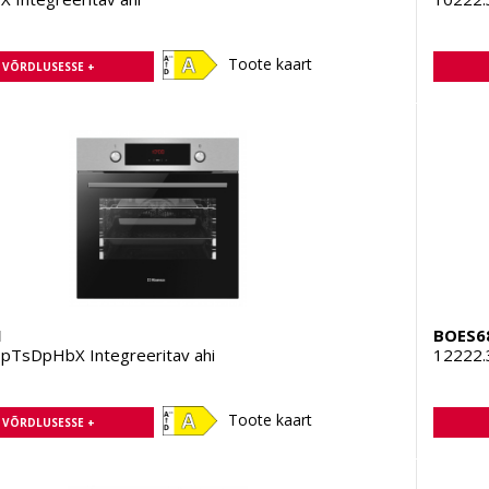
Toote kaart
A VÕRDLUSESSE +
1
BOES6
pTsDpHbX Integreeritav ahi
12222.
Toote kaart
A VÕRDLUSESSE +