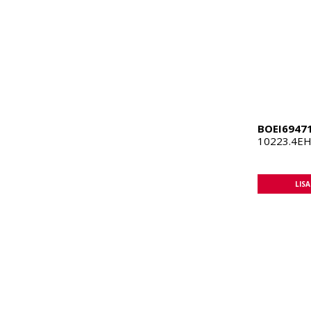
BOEI6947
10223.4EHi
LIS