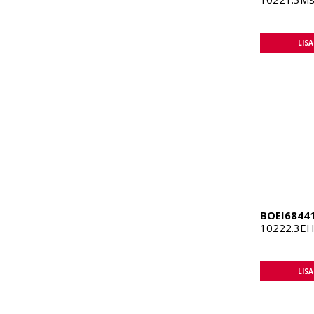
LIS
BOEI6844
10222.3EH
LIS