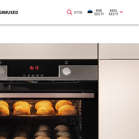
RIIK
KEEL
GIMUSED
OTSI
EESTI
EESTI