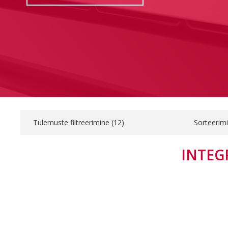
Tulemuste filtreerimine (
12
)
Sorteerim
INTEG