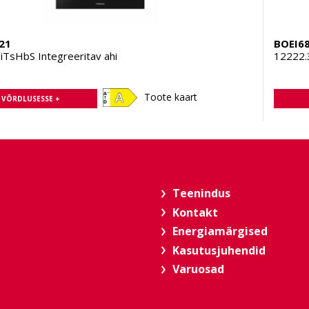
21
BOEI6
TsHbS Integreeritav ahi
12222.
Toote kaart
A VÕRDLUSESSE +
Teenindus
Kontakt
Energiamärgised
Kasutusjuhendid
Varuosad