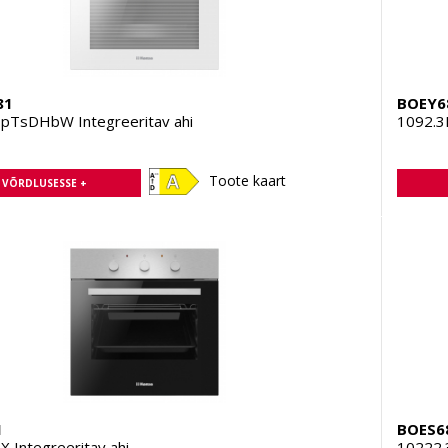
81
BOEY6
pTsDHbW Integreeritav ahi
1092.3
Toote kaart
A VÕRDLUSESSE +
1
BOES6
 Integreeritav ahi
10222.